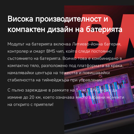
Висока производителност и
компактен дизайн на батерията
Модулът на батерията включва Литиево-йонна батерия,
контролер и смарт BMS чип, който следи постоянно
състоянието на батерията. Всичко това е комбинирано в
компактно тяло, разположено под платформата за крака,
намалявайки центъра на тежестта и повишавайки
стабилността на тийнейджъра при управление.
С пълно зареждане в рамките на 5 часа ZING може да
измине до 20 км, което означава много забавни моменти
на открито с приятели!