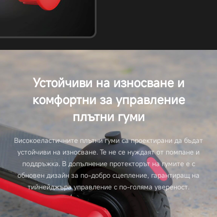
Устойчиви на износване и
комфортни за управление
плътни гуми
Високоеластичните плътни гуми са проектирани да бъдат
устойчиви на износване. Те не се нуждаят от помпане и
поддръжка. В допълнение протекторът на гумите е с
обновен дизайн за по-добро сцепление, гарантиращ на
тийнейджъра управление с по-голяма увереност.