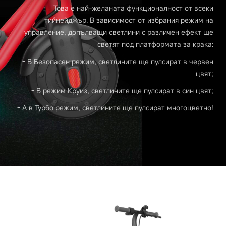
Това е най-желаната функционалност от всеки
тийнейджър. В зависимост от избрания режим на
управление, допълващи светлини с различен ефект ще
светят под платформата за крака:
- В Безопасен режим, светлините ще пулсират в червен
цвят;
- В режим Круиз, светлините ще пулсират в син цвят;
- А в Турбо режим, светлините ще пулсират многоцветно!