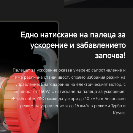
Едно натискане на палеца за
ускорение и забавлението
започва!
Палецът за ускорение оказва умерено съпротивление и
има различна отзивчивост, спрямо избрания режим на
управление. Благодарение на електрическият мотор, с
мощност от 150W, с натискане на палеца за ускорение,
eKickScooter ZING може да ускори до 10 км/ч в Безопасен
режим на управление и до 16 км/ч в режими Турбо и
Круиз.