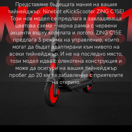
Представяме бъдещата мания на вашия
тийнейджър: Ninebot eKickScooter ZING C15E!
Този нов модел се предлага в завладяваща
цветова схема - черна рамка с червени
акценти върху колелата и логото. ZING C15E
предлага 3 режима на управление, които
могат да бъдат адаптирани към нивото на
всеки тийнейджър. И не на последно място,
този модел идва с олекотена конструкция и
може да осигури на вашия тийнейджър
пробег до 20 км за забавление с приятелите
на открито.