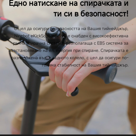
Едно натискане на спирачката и
ти си в безопасност!
С цел да осигури безопасността на Вашия тийнейджър,
Ninebot eKickScooter ZING е снабден с високоефективна
ръчна спирачна система, разполагаща с EBS система за
възстановяване на ел. енергия при спиране. Спирачката е
разположена върху задното колело, с цел да осигури по-
голяма стабилност на Вашия тийнейджър.