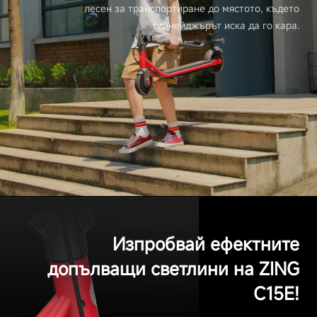
лесен за транспортиране до мястото, където
тийнейджърът иска да го кара.
Изпробвай ефектните
допълващи светлини на ZING
C15E!