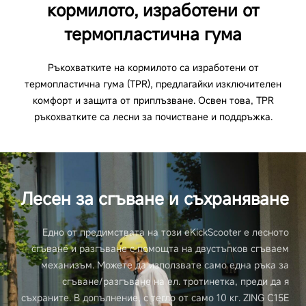
кормилото, изработени от
термопластична гума
Ръкохватките на кормилото са изработени от
термопластична гума (TPR), предлагайки изключителен
комфорт и защита от приплъзване. Освен това, TPR
ръкохватките са лесни за почистване и поддръжка.
Лесен за сгъване и съхраняване
Едно от предимствата на този eKickScooter е лесното
сгъване и разгъване с помощта на двустъпков сгъваем
механизъм. Можете да използвате само една ръка за
сгъване/разгъване на ел. тротинетка, преди да я
съхраните. В допълнение, с тегло от само 10 кг. ZING C15E