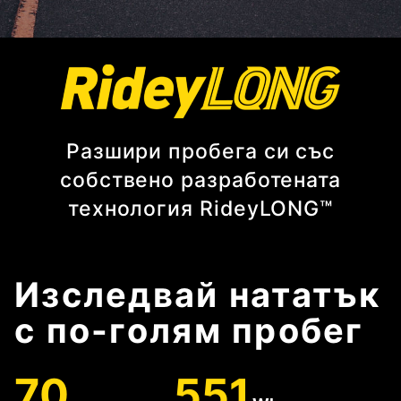
Разшири пробега си със
собствено разработената
технология RideyLONG™
Изследвай нататък
с по-голям пробег
70
551