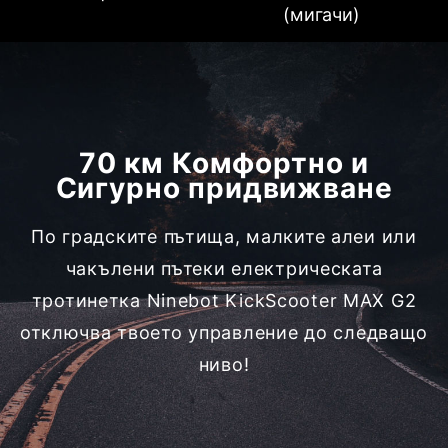
(мигачи)
70 км Комфортно и
Сигурно придвижване
По градските пътища, малките алеи или
чакълени пътеки електрическата
тротинетка Ninebot KickScooter MAX G2
отключва твоето управление до следващо
ниво!