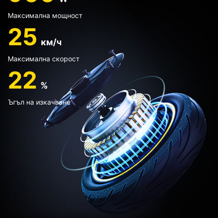
Максимална мощност
25
км/ч
Максимална скорост
22
%
Ъгъл на изкачване