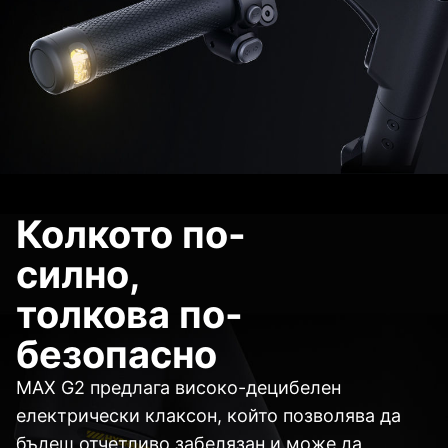
Колкото по-
силно,
толкова по-
безопасно
MAX G2 предлага високо-децибелен
електрически клаксон, който позволява да
бъдеш отчетливо забелязан и може да