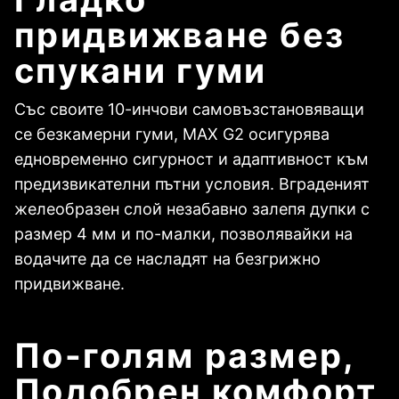
придвижване без
спукани гуми
Със своите 10-инчови самовъзстановяващи
се безкамерни гуми, MAX G2 осигурява
едновременно сигурност и адаптивност към
предизвикателни пътни условия. Вграденият
желеобразен слой незабавно залепя дупки с
размер 4 мм и по-малки, позволявайки на
водачите да се насладят на безгрижно
придвижване.
По-голям размер,
Подобрен комфорт