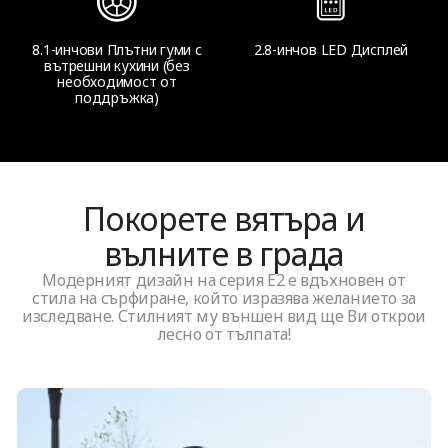
8.1-инчови Плътни гуми с
2.8-инчов LED Дисплей
вътрешни кухини (без
необходимост от
поддръжка)
Покорете вятъра и
вълните в града
Модерният дизайн на серия E2 е вдъхновен от
стила на сърфиране, който изразява желанието за
изследване. Стилният му външен вид ще Ви открои
лесно от тълпата!