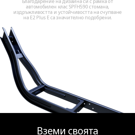
Благодарение на дизайна си с рамка от
автомобилен клас SPFH590 стомана,
издръжливостта и устойчивостта на счупване
на E2 Plus E са значително подобрени.
Вземи своята