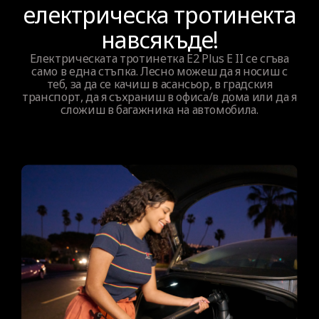
електрическа тротинекта
навсякъде!
Електрическата тротинетка E2 Plus E II се сгъва
само в една стъпка. Лесно можеш да я носиш с
теб, за да се качиш в асансьор, в градския
транспорт, да я съхраниш в офиса/в дома или да я
сложиш в багажника на автомобила.