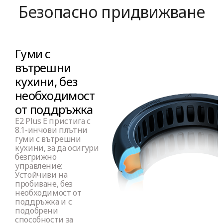
Безопасно придвижване
Гуми с
вътрешни
кухини, без
необходимост
от поддръжка
E2 Plus E пристига с
8.1-инчови плътни
гуми с вътрешни
кухини, за да осигури
безгрижно
управление:
Устойчиви на
пробиване, без
необходимост от
поддръжка и с
подобрени
способности за