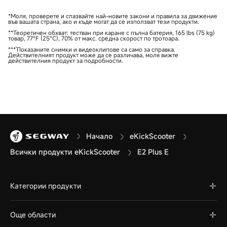
*Моля, проверете и спазвайте най-новите закони и правила за движение
във вашата страна, ако и къде могат да се използват тези продукти.
**Теоретичен обхват: тестван при каране с пълна батерия, 165 lbs (75 kg)
товар, 77°F (25°C), 70% от макс. средна скорост по тротоара.
***'Показаните снимки и видеоклипове са само за справка.
Действителният продукт може да се различава, моля вижте
действителния продукт за подробности.
Начало
eKickScooter
Всички продукти eKickScooter
E2 Plus E
Категории продукти
Още области