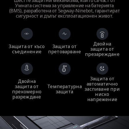
Шестте защитни механизма, които са част от
Умната система за управление на батерията
(BMS), разработена от Segway-Ninebot, гарантират
сигурност и дълъг експлоатационен живот.
Двойна
Защита от късо
Защита от
защита от
съединение
претоварване
презареждане
Защита от
Двойна
автоматично
защита от
Температурна
заспиване при
прекомерно
защита
ниско
разреждане
напрежение