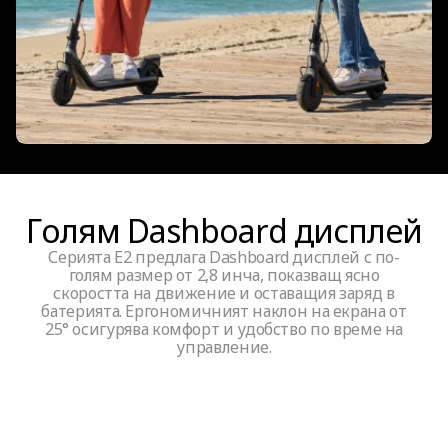
Голям Dashboard дисплей
Серията E2 предлага Dashboard дисплей с по-
голям размер от 2,8 инча, показващ ясно
скоростта на движение и оставащия заряд в
батерията. Ергономичният наклон на екрана от
25° осигурява комфорт и удобство по време на
управление.