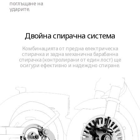
поглъщане на
ударите.
Двойна спирачна система
Комбинацията от предна електрическа
спирачка и задна механична барабанна
спирачка (контролирани от един лост) ще
осигури ефективно и надеждно спиране.