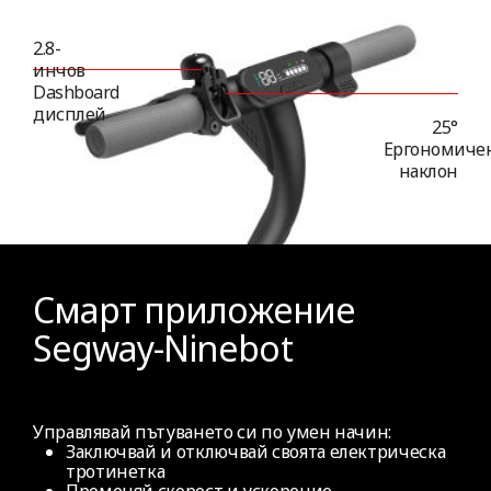
2.8-
инчов
Dashboard
дисплей
25°
Ергономиче
наклон
Смарт приложение
Segway-Ninebot
Управлявай пътуването си по умен начин:
Заключвай и отключвай своята електрическа
тротинетка
Променяй скорост и ускорение