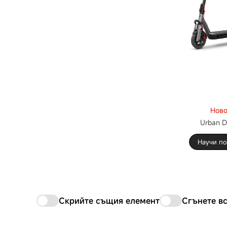
Нов
Urban D
Научи по
Скрийте същия елемент
Сгънете в