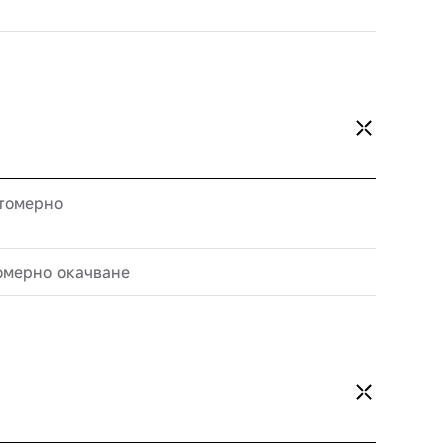
томерно
омерно окачване