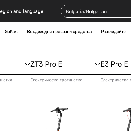
region and language.
Bulgaria/Bulgarian
GoKart
Всъдеходни превозни средства
Разгледайте
ZT3 Pro E
E3 Pro E
инетка
Електрическа тротинетка
Електрическа 