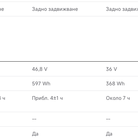
не
Задно задвижване
Задно задви
46,8 V
36 V
597 Wh
368 Wh
 ч
Прибл. 4±1 ч
Около 7 ч
--
--
Да
Да