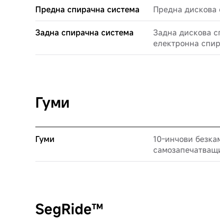
Предна спирачна система
Предна дискова
Задна спирачна система
Задна дискова с
електронна спи
Гуми
Гуми
10-инчови безка
самозапечатващи
SegRide™