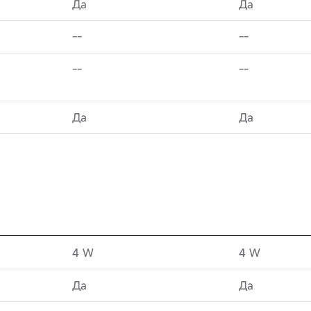
Да
Да
--
--
--
--
Да
Да
4 W
4 W
Да
Да