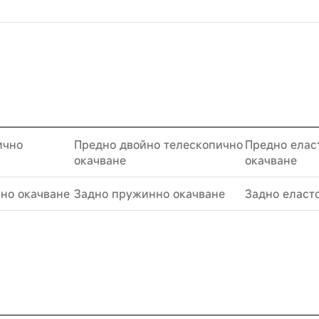
ично
Предно двойно телескопично
Предно елас
окачване
окачване
но окачване
Задно пружинно окачване
Задно еласт