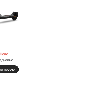
Ново
едневно
чи повече