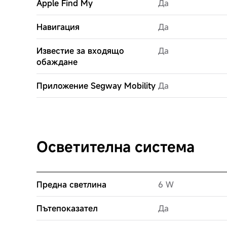
Apple Find My
Да
Навигация
Да
Известие за входящо
Да
обаждане
Приложение Segway Mobility
Да
Осветителна система
Предна светлина
6 W
Пътепоказател
Да