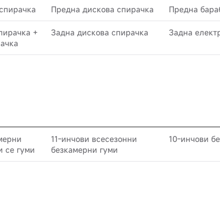
 спирачка
Предна дискова спирачка
Предна бара
пирачка +
Задна дискова спирачка
Задна елект
рачка
мерни
11-инчови всесезонни
10-инчови б
 се гуми
безкамерни гуми