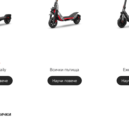
о
aily
Всички пътища
Еж
вече
Научи повече
Нау
сички