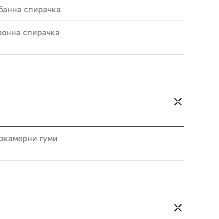
банна спирачка
ронна спирачка
езкамерни гуми