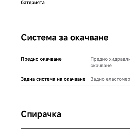
батерията
Система за окачване
Предно окачване
Предно хидравл
окачване
Задна система на окачване
Задно еластомер
Спирачка